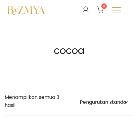
Lompat
0
ke
konten
Love From Your Deen
ByZMYA
cocoa
Menampilkan semua 3
hasil