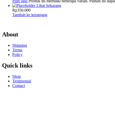
Pilih opsi
Produk ini memiliki beberapa varian. Pilihan ini dap
Lihat Sekarang
Rp
350.000
Tambah ke keranjang
About
Shipping
Terms
Policy
Quick links
Shop
Testimonial
Contact