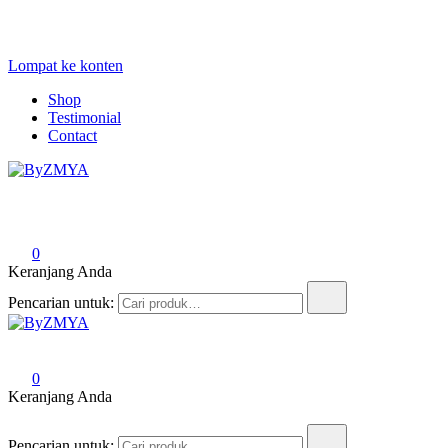
Lompat ke konten
Shop
Testimonial
Contact
ByZMYA
Love From Your Deen
0
Keranjang Anda
Pencarian untuk:
ByZMYA
Love From Your Deen
0
Keranjang Anda
Pencarian untuk: