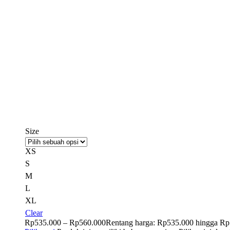
Size
XS
S
M
L
XL
Clear
Rp
535.000
–
Rp
560.000
Rentang harga: Rp535.000 hingga R