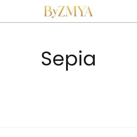
Love From Your Deen
ByZMYA
Sepia