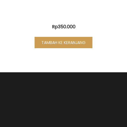
Rp
350.000
TAMBAH KE KERANJANG