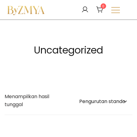
Lompat
0
ke
konten
Love From Your Deen
ByZMYA
Uncategorized
Menampilkan hasil
tunggal