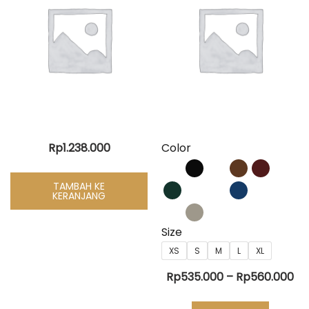
Rp
1.238.000
Color
TAMBAH KE
KERANJANG
Size
XS
S
M
L
XL
Re
Rp
535.000
–
Rp
560.000
ha
Produk