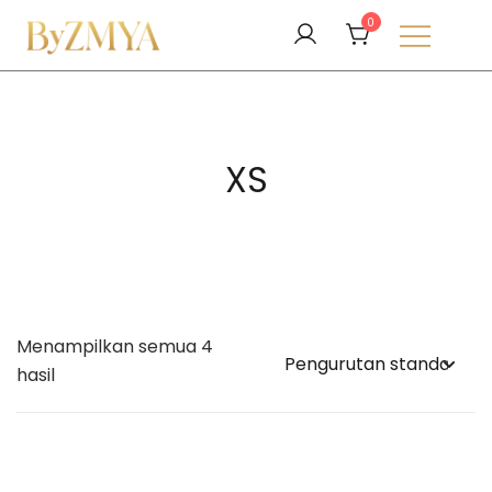
Lompat
0
ke
konten
Love From Your Deen
ByZMYA
XS
Menampilkan semua 4
hasil