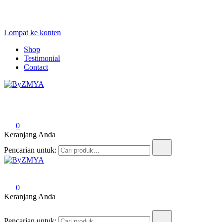
Lompat ke konten
Shop
Testimonial
Contact
ByZMYA
Love From Your Deen
0
Keranjang Anda
Pencarian untuk:
ByZMYA
Love From Your Deen
0
Keranjang Anda
Pencarian untuk: