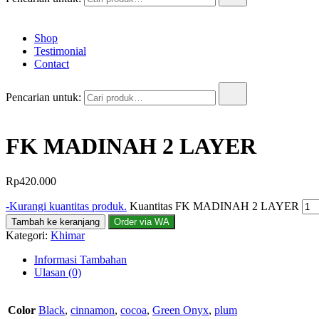
Shop
Testimonial
Contact
Pencarian untuk:
FK MADINAH 2 LAYER
Rp
420.000
-
Kurangi kuantitas produk.
Kuantitas FK MADINAH 2 LAYER
Tambah ke keranjang
Order via WA
Kategori:
Khimar
Informasi Tambahan
Ulasan (0)
Color
Black
,
cinnamon
,
cocoa
,
Green Onyx
,
plum